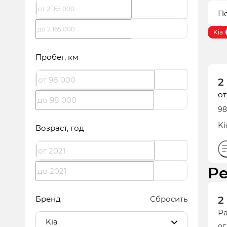
По
Kia
Пробег
, км
2
от
98
бе
Ki
Возраст
, год
Р
2
Бренд
Сбросить
Ра
Kia