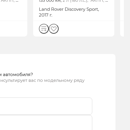
), АКПП,
133 000 км,
2 л (180 л.с.), АКПП,
1
дизель, полный
В
Land Rover
Discovery Sport
,
T
2017 г.
м автомобиля?
нсультирует вас по модельному ряду