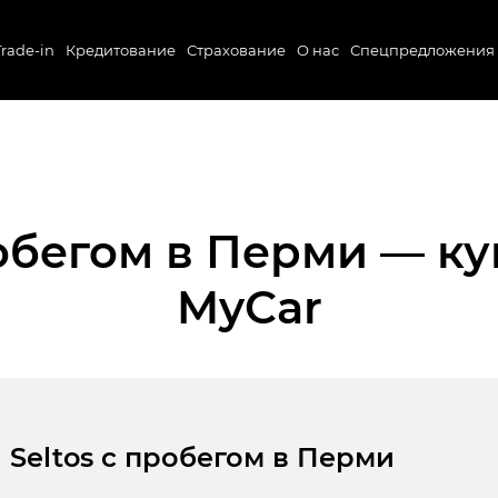
Trade-in
Кредитование
Страхование
О нас
Спецпредложения
бегом в Перми — ку
MyCar
a Seltos с пробегом в Перми