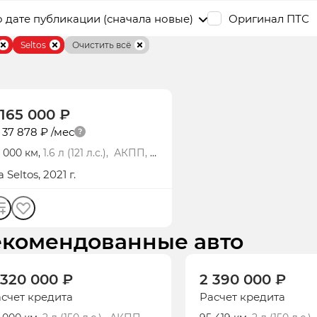
 дате публикации (сначала новые)
Оригинал ПТС
Seltos
Очистить всё
 165 000 ₽
 37 878 ₽
/мес
 000 км,
1.6 л (121 л.с.), АКПП,
нзин, полный
a
Seltos
, 2021 г.
екомендованные авто
 320 000 ₽
2 390 000 ₽
счет кредита
Расчет кредита