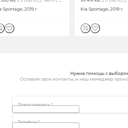
 000 км,
2 л (150 л.с.), АКПП,
95 419 км,
2 л (150 л.с.
нзин, полный
бензин, полный
a
Sportage
, 2019 г.
Kia
Sportage
, 2019 г.
Нужна помощь с выборо
Оставьте свои контакты, и наш менеджер проко
Представьтесь
*
Телефон
*