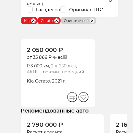
новые)
1 владелец
Оригинал ПТС
Kia
Cerato
Очистить всё
2 050 000 ₽
от 35 866 ₽
/мес
133 000 км,
2 л (150 л.с.),
АКПП, бензин, передний
Kia
Cerato
, 2021 г.
Рекомендованные авто
Просм
2 790 000 ₽
2 165
Расчет кредита
Расчет