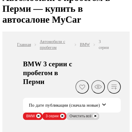
Перми — купить в
автосалоне MyCar
Автомобили с
3
Главная
BMW
пробегом
серии
BMW 3 серии с
пробегом в
Перми
По дате публикации (сначала новые)
BMW
3 серии
Очистить всё