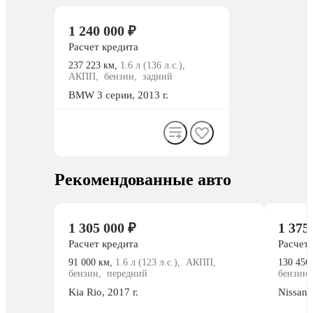
1 240 000 ₽
Расчет кредита
237 223 км,
1.6 л (136 л.с.),
АКПП, бензин, задний
BMW
3 серии
, 2013 г.
Рекомендованные авто
1 305 000 ₽
1 375
Расчет кредита
Расчет 
91 000 км,
1.6 л (123 л.с.), АКПП,
130 456
бензин, передний
бензин
Kia
Rio
, 2017 г.
Nissan
T