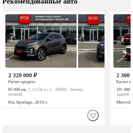
Рекомендованные авто
2 320 000 ₽
2 300 
Расчет кредита
Расчет к
85 000 км,
2 л (150 л.с.), АКПП, бензин,
101 000 
полный
задний
Kia
Sportage
, 2019 г.
Mercede