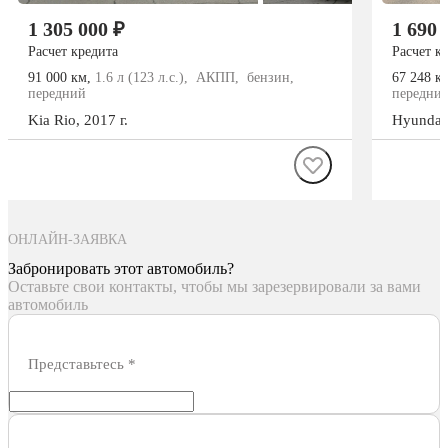
1 305 000 ₽
1 690 
Расчет кредита
Расчет к
91 000 км,
1.6 л (123 л.с.), АКПП, бензин,
67 248 к
передний
передни
Kia
Rio
, 2017 г.
Hyundai
ОНЛАЙН-ЗАЯВКА
Забронировать этот автомобиль?
Оставьте свои контакты, чтобы мы зарезервировали за вами
автомобиль
Представьтесь
*