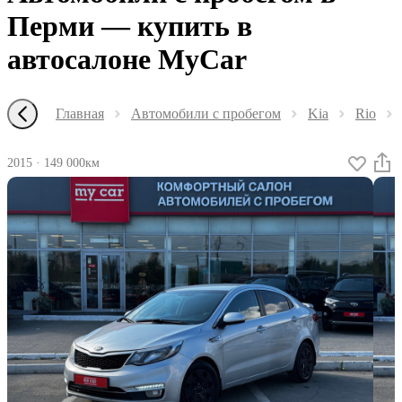
Перми — купить в
автосалоне MyCar
Главная
Автомобили с пробегом
Kia
Rio
2015
·
149 000км